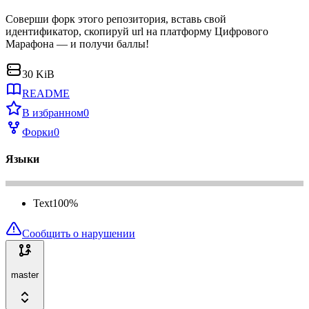
Соверши форк этого репозитория, вставь свой
идентификатор, скопируй url на платформу Цифрового
Марафона — и получи баллы!
30 KiB
README
В избранном
0
Форки
0
Языки
Text
100
%
Сообщить о нарушении
master