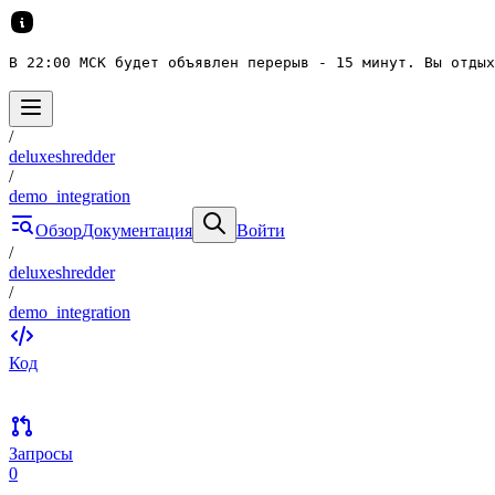
В 22:00 МСК будет объявлен перерыв - 15 минут. Вы отдых
/
deluxeshredder
/
demo_integration
Обзор
Документация
Войти
/
deluxeshredder
/
demo_integration
Код
Запросы
0