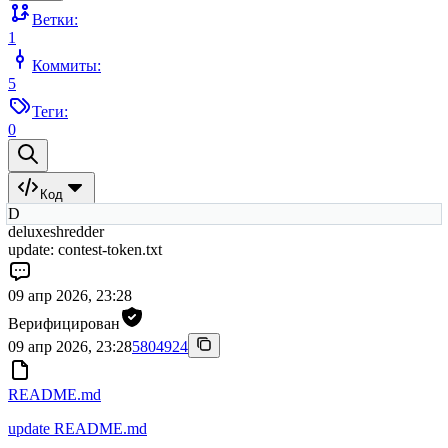
Ветки:
1
Коммиты:
5
Теги:
0
Код
D
deluxeshredder
update: contest-token.txt
09 апр 2026, 23:28
Верифицирован
09 апр 2026, 23:28
5804924
README.md
update README.md