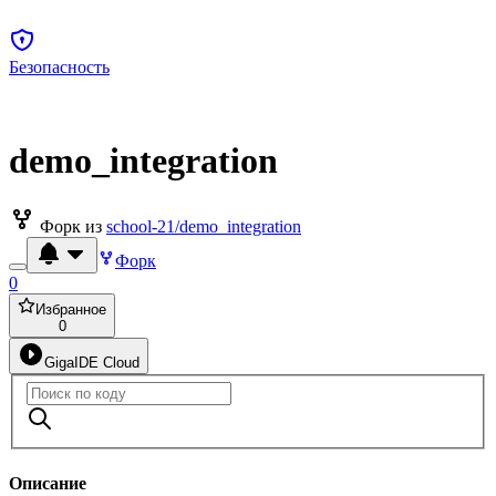
Безопасность
demo_integration
Форк из
school-21/demo_integration
Форк
0
Избранное
0
GigaIDE Cloud
Описание