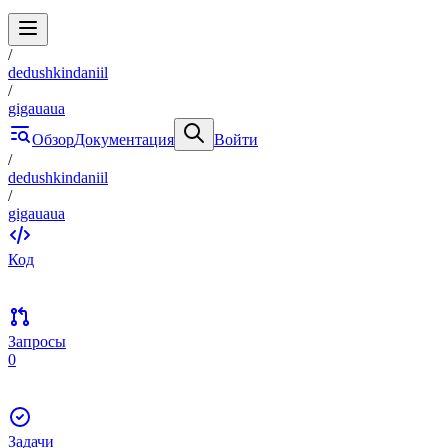
/
dedushkindaniil
/
gigauaua
Обзор
Документация
Войти
/
dedushkindaniil
/
gigauaua
Код
Запросы
0
Задачи