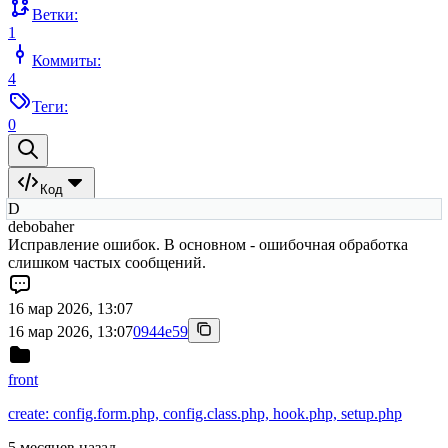
Ветки:
1
Коммиты:
4
Теги:
0
Код
D
debobaher
Исправление ошибок. В основном - ошибочная обработка
слишком частых сообщений.
16 мар 2026, 13:07
16 мар 2026, 13:07
0944e59
front
create: config.form.php, config.class.php, hook.php, setup.php
5 месяцев назад