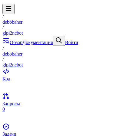
/
debobaher
/
glpi2ncbot
Обзор
Документация
Войти
/
debobaher
/
glpi2ncbot
Код
Запросы
0
Задачи