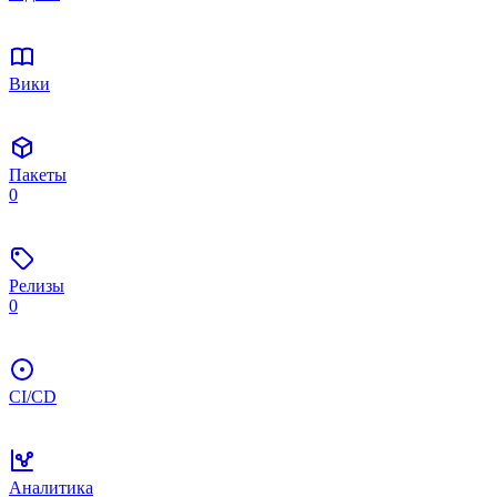
Вики
Пакеты
0
Релизы
0
CI/CD
Аналитика