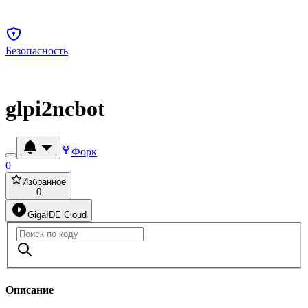
Безопасность
glpi2ncbot
Форк
0
Избранное
0
GigaIDE Cloud
Описание