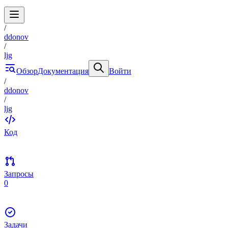
/
ddonov
/
ljg
Обзор
Документация
Войти
/
ddonov
/
ljg
Код
Запросы
0
Задачи