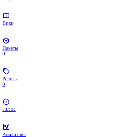
Вики
Пакеты
0
Релизы
0
CI/CD
Аналитика