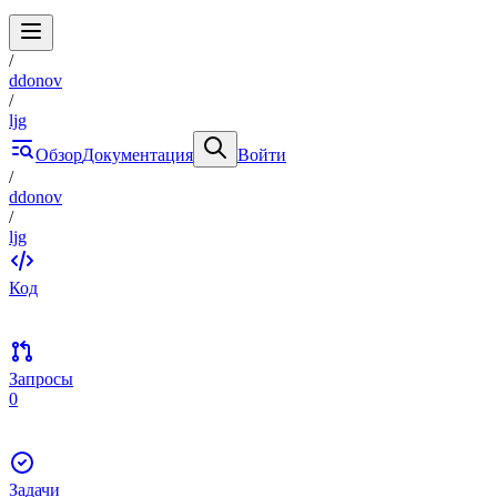
/
ddonov
/
ljg
Обзор
Документация
Войти
/
ddonov
/
ljg
Код
Запросы
0
Задачи