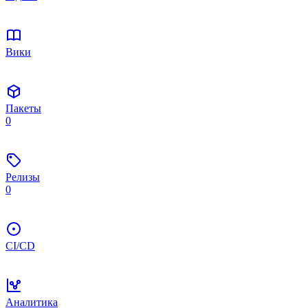
Вики
Пакеты
0
Релизы
0
CI/CD
Аналитика