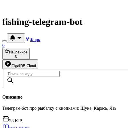
fishing-telegram-bot
Форк
0
Избранное
0
GigaIDE Cloud
Описание
Телеграм-бот про рыбалку с кнопками: Щука, Карась, Язь
28 KiB