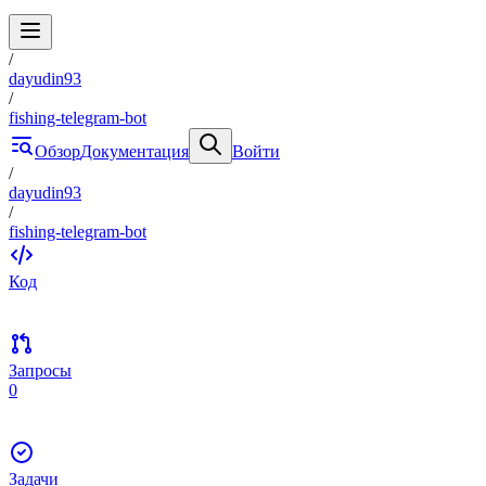
/
dayudin93
/
fishing-telegram-bot
Обзор
Документация
Войти
/
dayudin93
/
fishing-telegram-bot
Код
Запросы
0
Задачи