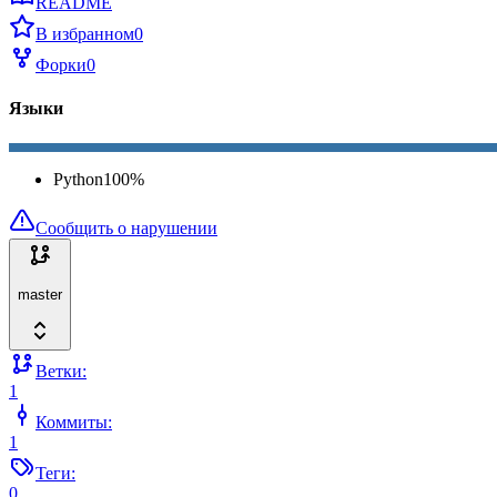
README
В избранном
0
Форки
0
Языки
Python
100
%
Сообщить о нарушении
master
Ветки:
1
Коммиты:
1
Теги:
0