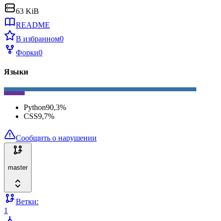
63 KiB
README
В избранном
0
Форки
0
Языки
Python
90,3
%
CSS
9,7
%
Сообщить о нарушении
master
Ветки:
1