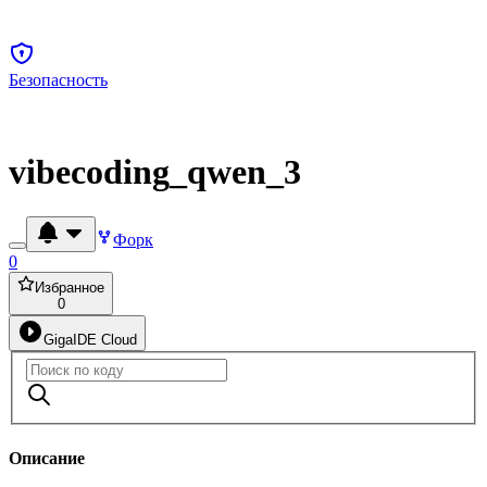
Безопасность
vibecoding_qwen_3
Форк
0
Избранное
0
GigaIDE Cloud
Описание