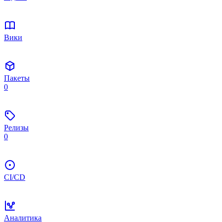
Вики
Пакеты
0
Релизы
0
CI/CD
Аналитика