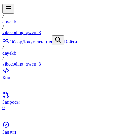
/
dayekb
/
vibecoding_qwen_3
Обзор
Документация
Войти
/
dayekb
/
vibecoding_qwen_3
Код
Запросы
0
Задачи