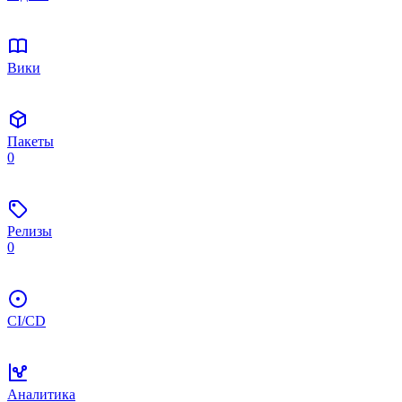
Вики
Пакеты
0
Релизы
0
CI/CD
Аналитика