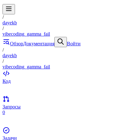
/
dayekb
/
vibecoding_gamma_fail
Обзор
Документация
Войти
/
dayekb
/
vibecoding_gamma_fail
Код
Запросы
0
Задачи