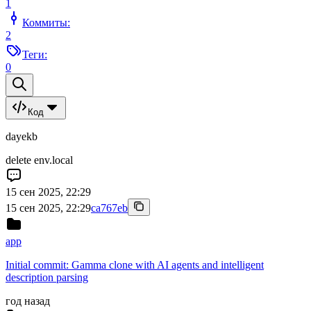
1
Коммиты:
2
Теги:
0
Код
dayekb
delete env.local
15 сен 2025, 22:29
15 сен 2025, 22:29
ca767eb
app
Initial commit: Gamma clone with AI agents and intelligent
description parsing
год назад