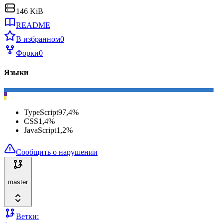
146 KiB
README
В избранном
0
Форки
0
Языки
TypeScript
97,4
%
CSS
1,4
%
JavaScript
1,2
%
Сообщить о нарушении
master
Ветки: