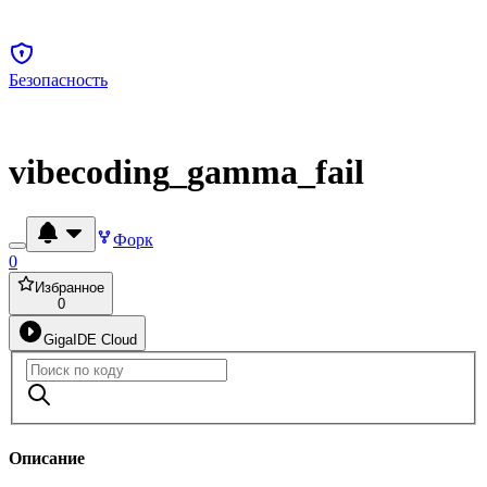
Безопасность
vibecoding_gamma_fail
Форк
0
Избранное
0
GigaIDE Cloud
Описание