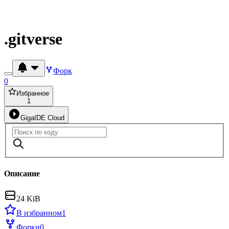
.gitverse
Форк
0
Избранное
1
GigaIDE Cloud
Описание
24 KiB
В избранном
1
Форки
0