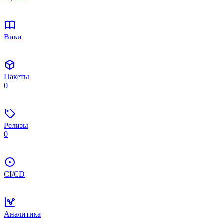
Вики
Пакеты
0
Релизы
0
CI/CD
Аналитика