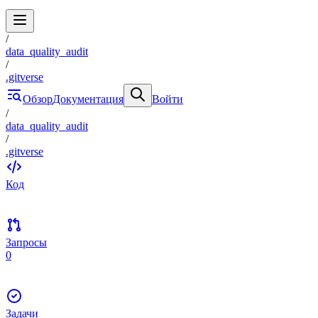
/
data_quality_audit
/
.gitverse
Обзор
Документация
Войти
/
data_quality_audit
/
.gitverse
Код
Запросы
0
Задачи