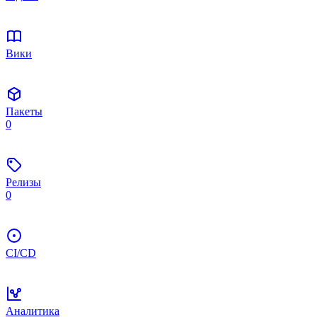
Вики
Пакеты
0
Релизы
0
CI/CD
Аналитика