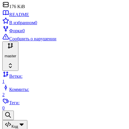
176 KiB
README
В избранном
0
Форки
0
Сообщить о нарушении
master
Ветки:
1
Коммиты:
2
Теги:
0
Код