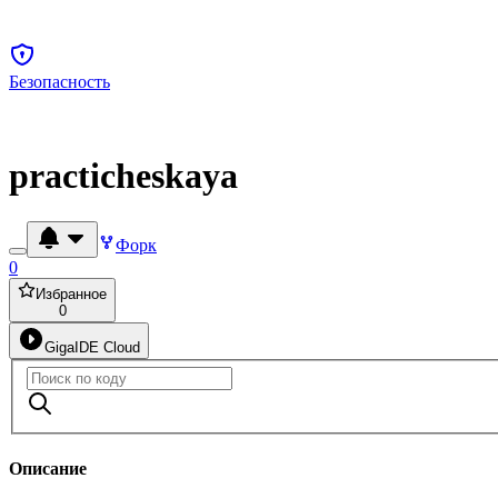
Безопасность
practicheskaya
Форк
0
Избранное
0
GigaIDE Cloud
Описание