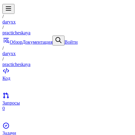
/
daryxx
/
practicheskaya
Обзор
Документация
Войти
/
daryxx
/
practicheskaya
Код
Запросы
0
Задачи