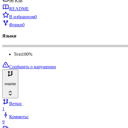
96 KiB
README
В избранном
0
Форки
0
Языки
Text
100
%
Сообщить о нарушении
master
Ветки:
1
Коммиты:
9