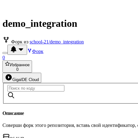
demo_integration
Форк из
school-21/demo_integration
Форк
0
Избранное
0
GigaIDE Cloud
Описание
Соверши форк этого репозитория, вставь свой идентификатор,