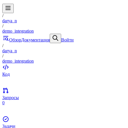
/
darya_n
/
demo_integration
Обзор
Документация
Войти
/
darya_n
/
demo_integration
Код
Запросы
0
Задачи