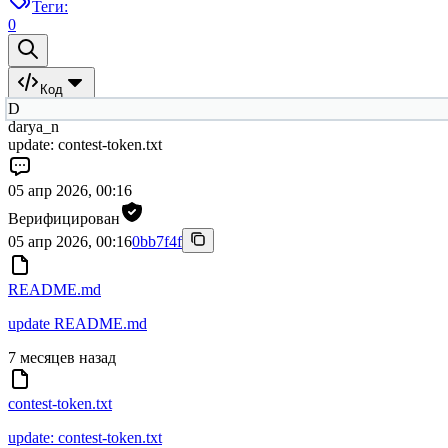
Теги:
0
Код
D
darya_n
update: contest-token.txt
05 апр 2026, 00:16
Верифицирован
05 апр 2026, 00:16
0bb7f4f
README.md
update README.md
7 месяцев назад
contest-token.txt
update: contest-token.txt