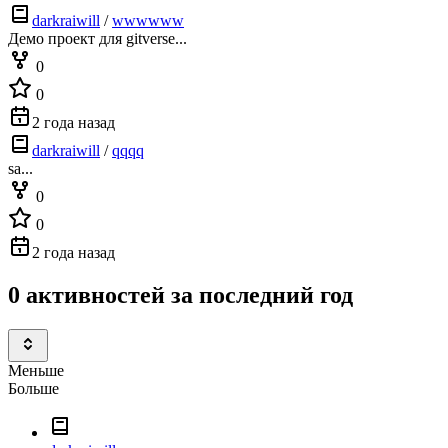
darkraiwill
/
wwwwww
Демо проект для gitverse...
0
0
2 года назад
darkraiwill
/
qqqq
sa...
0
0
2 года назад
0 активностей за последний год
Меньше
Больше