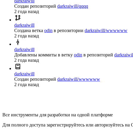
darkraiwill
Создан репозиторий
darkraiwill/qqqq
2 года назад
darkraiwill
Создана ветка
odin
в репозитории
darkraiwill/wwwwww
2 года назад
darkraiwill
Добавлены коммиты в ветку
odin
в репозиторий
darkrai
2 года назад
darkraiwill
Создан репозиторий
darkraiwill/wwwwww
2 года назад
Все инструменты для разработки на одной платформе
Для полного доступа зарегистрируйтесь или авторизуйтесь на G