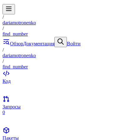
/
dariamotronenko
/
find_number
Обзор
Документация
Войти
/
dariamotronenko
/
find_number
Код
Запросы
0
Пакеты