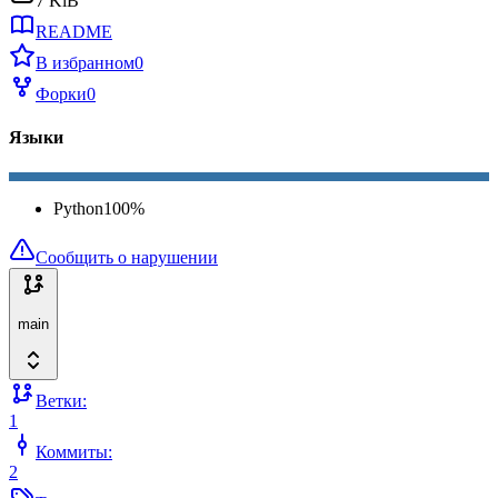
7 KiB
README
В избранном
0
Форки
0
Языки
Python
100
%
Сообщить о нарушении
main
Ветки:
1
Коммиты:
2