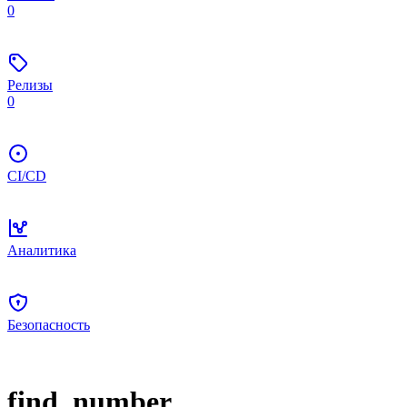
0
Релизы
0
CI/CD
Аналитика
Безопасность
find_number