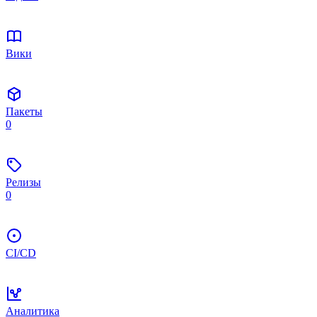
Вики
Пакеты
0
Релизы
0
CI/CD
Аналитика