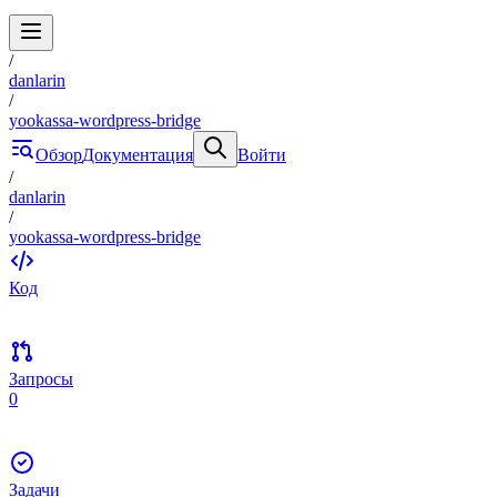
/
danlarin
/
yookassa-wordpress-bridge
Обзор
Документация
Войти
/
danlarin
/
yookassa-wordpress-bridge
Код
Запросы
0
Задачи