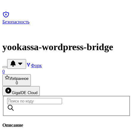
Безопасность
yookassa-wordpress-bridge
Форк
0
Избранное
0
GigaIDE Cloud
Описание