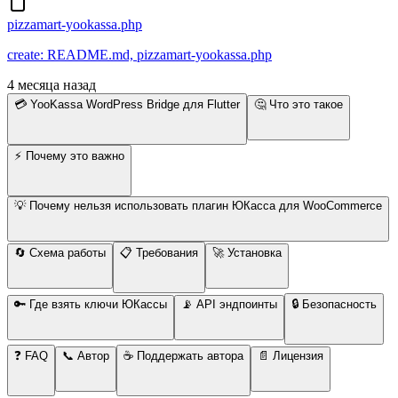
pizzamart-yookassa.php
create: README.md, pizzamart-yookassa.php
4 месяца назад
💳 YooKassa WordPress Bridge для Flutter
🤔 Что это такое
⚡ Почему это важно
💡 Почему нельзя использовать плагин ЮКасса для WooCommerce
🔄 Схема работы
📋 Требования
🚀 Установка
🔑 Где взять ключи ЮКассы
📡 API эндпоинты
🔒 Безопасность
❓ FAQ
📞 Автор
☕ Поддержать автора
📄 Лицензия