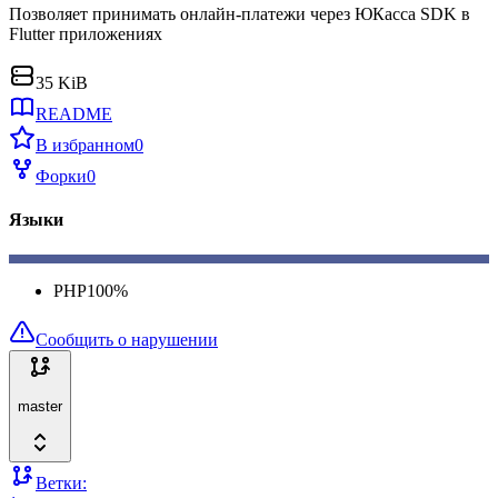
Позволяет принимать онлайн-платежи через ЮКасса SDK в
Flutter приложениях
35 KiB
README
В избранном
0
Форки
0
Языки
PHP
100
%
Сообщить о нарушении
master
Ветки: