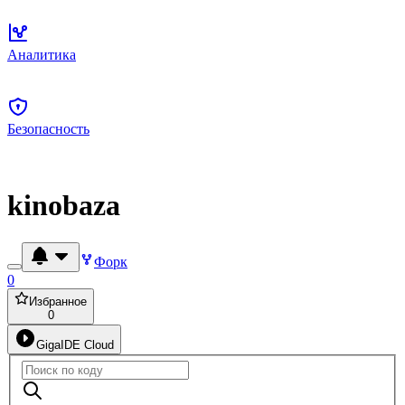
Аналитика
Безопасность
kinobaza
Форк
0
Избранное
0
GigaIDE Cloud