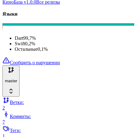
КиноБаза v1.0.0
Все релизы
Языки
Dart
99,7
%
Swift
0,2
%
Остальные
0,1
%
Сообщить о нарушении
master
Ветки:
2
Коммиты:
7
Теги:
1