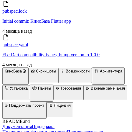
pubspec.lock
Initial commit: КиноБаза Flutter app
4 месяца назад
pubspec.yaml
Fix: Dart compatibility issues, bump version to 1.0.0
4 месяца назад
КиноБаза 🎬
📸 Скриншоты
📱 Возможности
🏗️ Архитектура
🚀 Установка
📦 Пакеты
⚙️ Требования
📝 Важные замечания
☕ Поддержать проект
📄 Лицензия
README.md
Документация
Поддержка
Политика конфиденциальности
Пользовательское