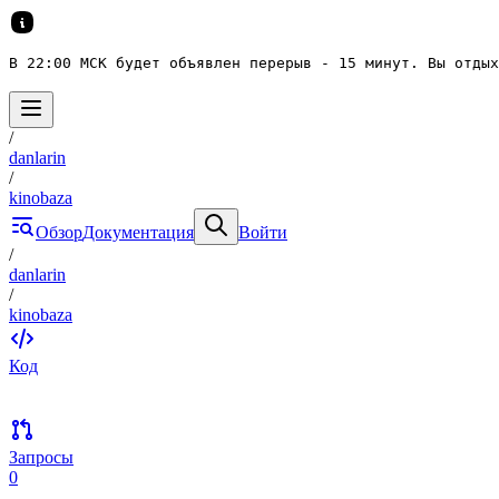
В 22:00 МСК будет объявлен перерыв - 15 минут. Вы отдых
/
danlarin
/
kinobaza
Обзор
Документация
Войти
/
danlarin
/
kinobaza
Код
Запросы
0