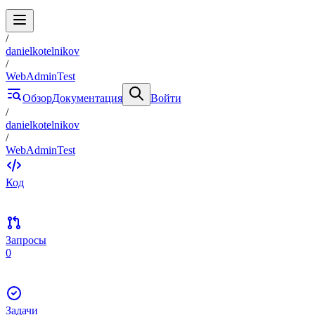
/
danielkotelnikov
/
WebAdminTest
Обзор
Документация
Войти
/
danielkotelnikov
/
WebAdminTest
Код
Запросы
0
Задачи