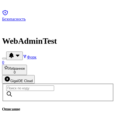
Безопасность
WebAdminTest
Форк
0
Избранное
0
GigaIDE Cloud
Описание