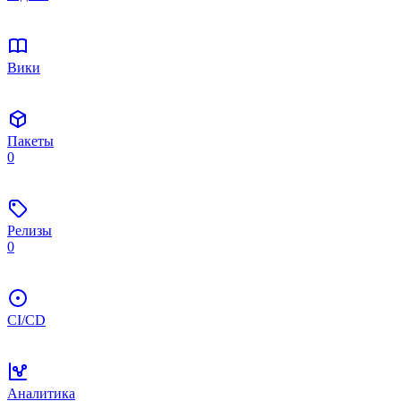
Вики
Пакеты
0
Релизы
0
CI/CD
Аналитика