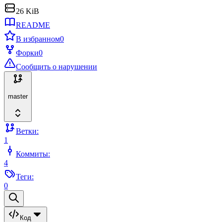
26 KiB
README
В избранном
0
Форки
0
Сообщить о нарушении
master
Ветки:
1
Коммиты:
4
Теги:
0
Код