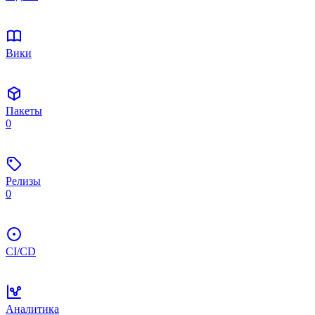
Вики
Пакеты
0
Релизы
0
CI/CD
Аналитика