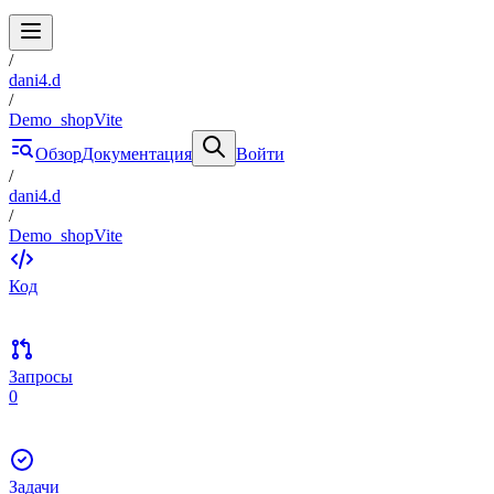
/
dani4.d
/
Demo_shopVite
Обзор
Документация
Войти
/
dani4.d
/
Demo_shopVite
Код
Запросы
0
Задачи