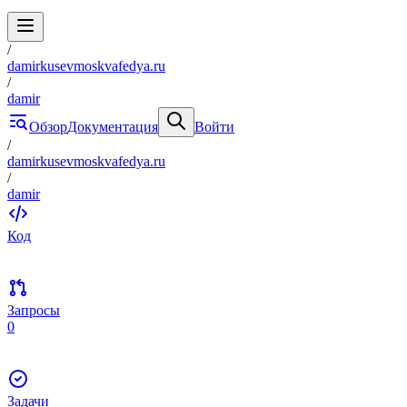
/
damirkusevmoskvafedya.ru
/
damir
Обзор
Документация
Войти
/
damirkusevmoskvafedya.ru
/
damir
Код
Запросы
0
Задачи