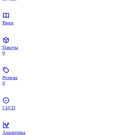
Вики
Пакеты
0
Релизы
0
CI/CD
Аналитика