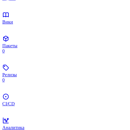
Вики
Пакеты
0
Релизы
0
CI/CD
Аналитика