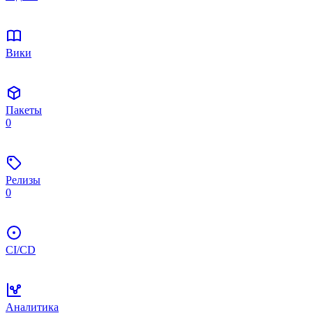
Вики
Пакеты
0
Релизы
0
CI/CD
Аналитика