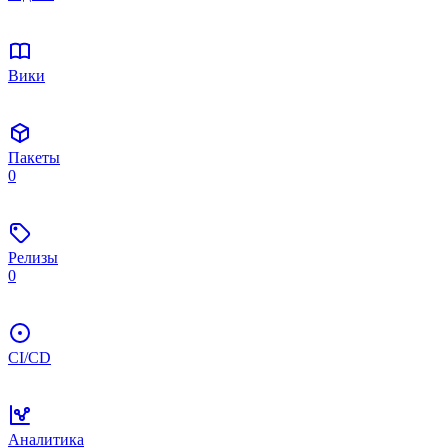
Вики
Пакеты
0
Релизы
0
CI/CD
Аналитика