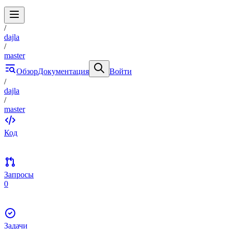
/
dajla
/
master
Обзор
Документация
Войти
/
dajla
/
master
Код
Запросы
0
Задачи