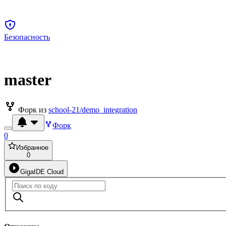
Безопасность
master
Форк из
school-21/demo_integration
Форк
0
Избранное
0
GigaIDE Cloud