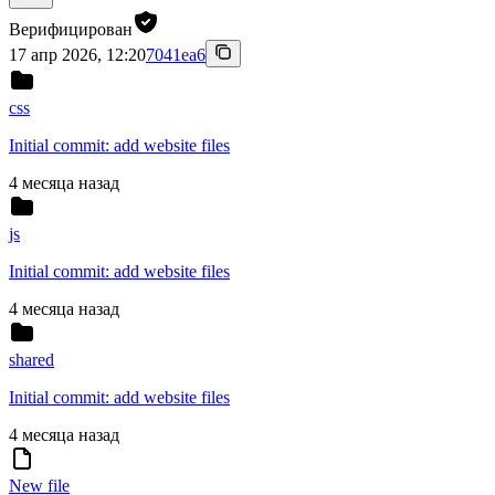
Верифицирован
17 апр 2026, 12:20
7041ea6
css
Initial commit: add website files
4 месяца назад
js
Initial commit: add website files
4 месяца назад
shared
Initial commit: add website files
4 месяца назад
New file