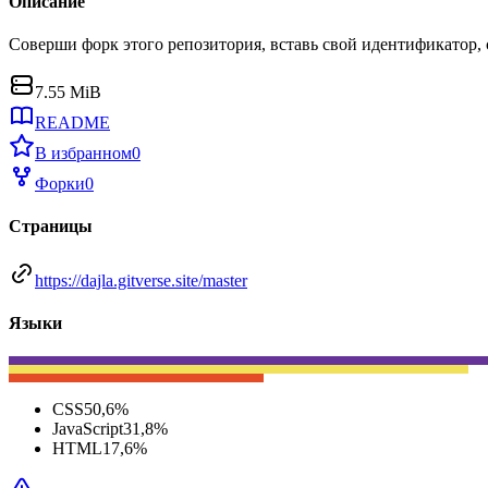
Описание
Соверши форк этого репозитория, вставь свой идентификатор,
7.55 MiB
README
В избранном
0
Форки
0
Страницы
https://dajla.gitverse.site/master
Языки
CSS
50,6
%
JavaScript
31,8
%
HTML
17,6
%