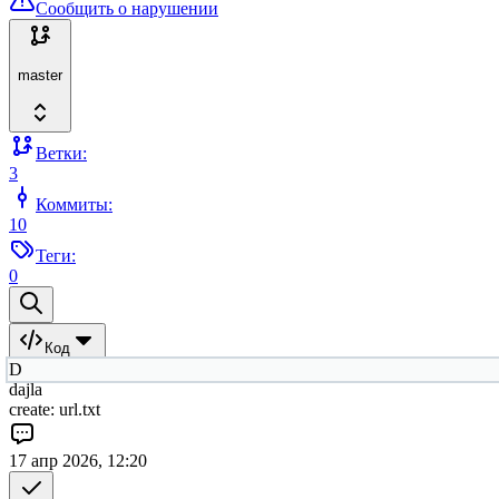
Сообщить о нарушении
master
Ветки:
3
Коммиты:
10
Теги:
0
Код
D
dajla
create: url.txt
17 апр 2026, 12:20