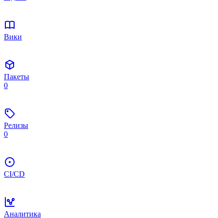
Вики
Пакеты
0
Релизы
0
CI/CD
Аналитика