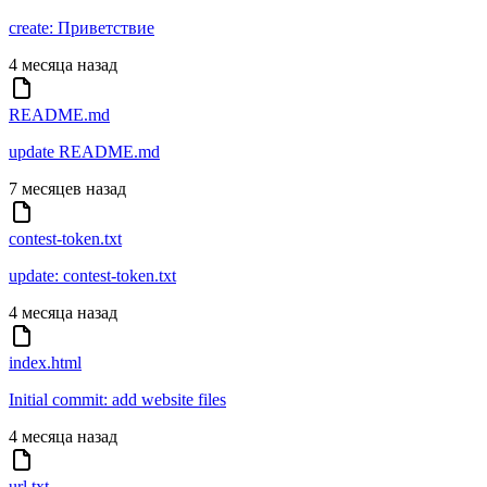
create: Приветствие
4 месяца назад
README.md
update README.md
7 месяцев назад
contest-token.txt
update: contest-token.txt
4 месяца назад
index.html
Initial commit: add website files
4 месяца назад
url.txt