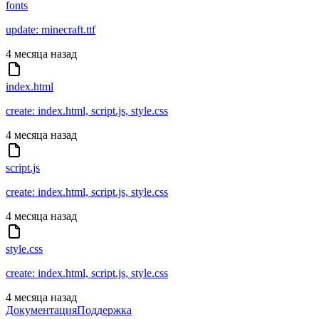
fonts
update: minecraft.ttf
4 месяца назад
index.html
create: index.html, script.js, style.css
4 месяца назад
script.js
create: index.html, script.js, style.css
4 месяца назад
style.css
create: index.html, script.js, style.css
4 месяца назад
Документация
Поддержка