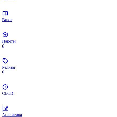
Вики
Пакеты
0
Релизы
0
CI/CD
Аналитика