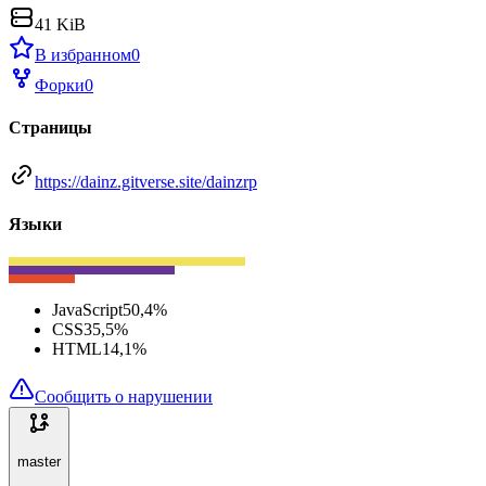
41 KiB
В избранном
0
Форки
0
Страницы
https://dainz.gitverse.site/dainzrp
Языки
JavaScript
50,4
%
CSS
35,5
%
HTML
14,1
%
Сообщить о нарушении
master