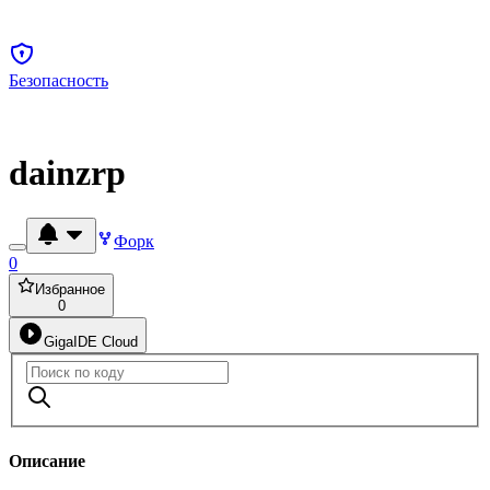
Безопасность
dainzrp
Форк
0
Избранное
0
GigaIDE Cloud
Описание