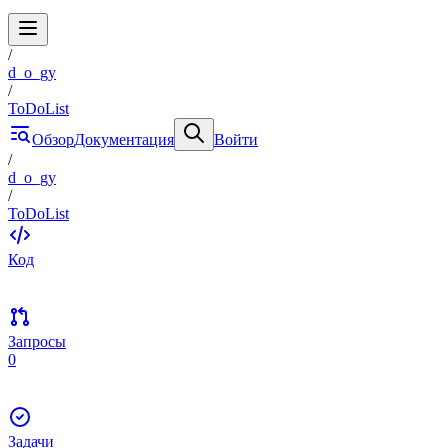
/
d_o_gy
/
ToDoList
Обзор
Документация
Войти
/
d_o_gy
/
ToDoList
Код
Запросы
0
Задачи