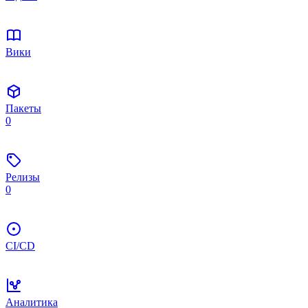
Вики
Пакеты
0
Релизы
0
CI/CD
Аналитика