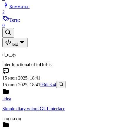
Коммиты:
2
Теги:
0
Код
d_o_gy
inter functional of toDoList
15 июн 2025, 18:41
15 июн 2025, 18:41
93dc3a4
.idea
Simple diary witout GUI interface
год назад