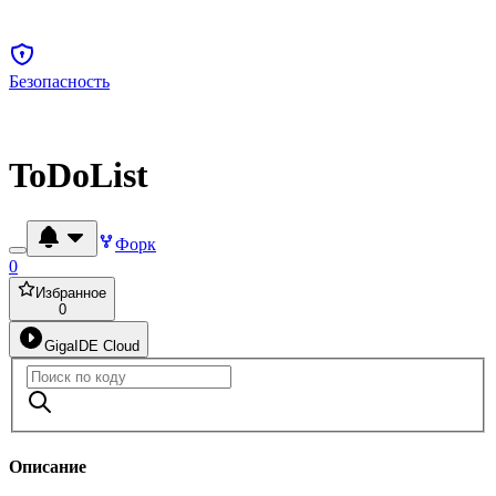
Безопасность
ToDoList
Форк
0
Избранное
0
GigaIDE Cloud
Описание