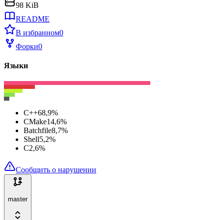
98 KiB
README
В избранном
0
Форки
0
Языки
C++
68,9
%
CMake
14,6
%
Batchfile
8,7
%
Shell
5,2
%
C
2,6
%
Сообщить о нарушении
master