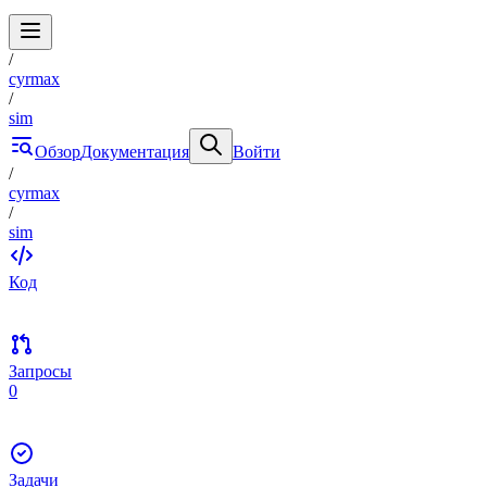
/
cyrmax
/
sim
Обзор
Документация
Войти
/
cyrmax
/
sim
Код
Запросы
0
Задачи