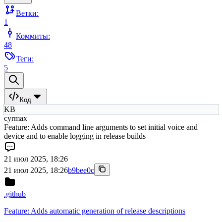
Ветки:
1
Коммиты:
48
Теги:
5
Код
KB
cyrmax
Feature: Adds command line arguments to set initial voice and
device and to enable logging in release builds
21 июл 2025, 18:26
21 июл 2025, 18:26
b9bee0c
.github
Feature: Adds automatic generation of release descriptions