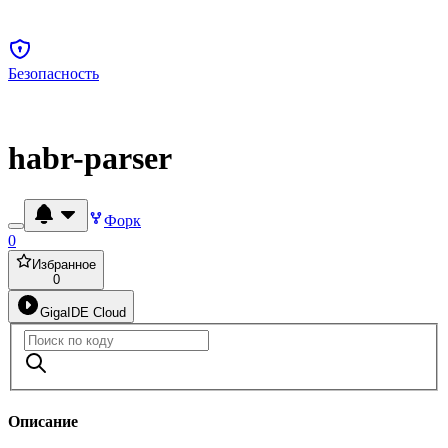
Безопасность
habr-parser
Форк
0
Избранное
0
GigaIDE Cloud
Описание