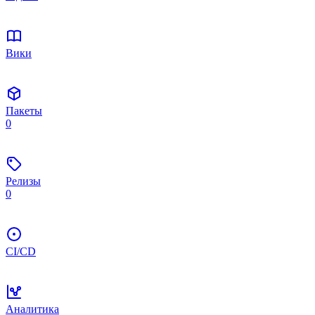
Вики
Пакеты
0
Релизы
0
CI/CD
Аналитика