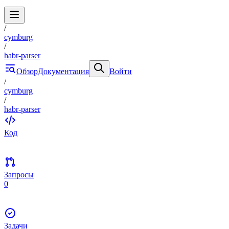
/
cymburg
/
habr-parser
Обзор
Документация
Войти
/
cymburg
/
habr-parser
Код
Запросы
0
Задачи