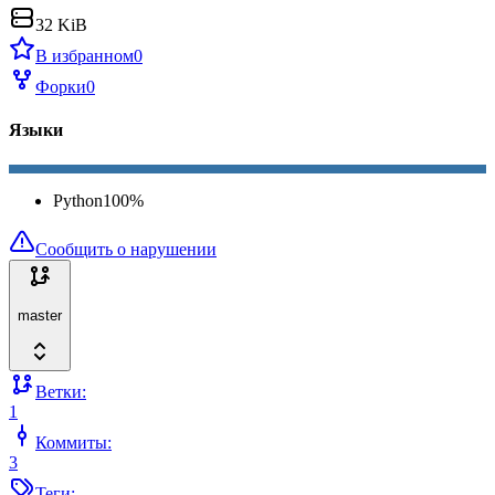
32 KiB
В избранном
0
Форки
0
Языки
Python
100
%
Сообщить о нарушении
master
Ветки:
1
Коммиты:
3
Теги: