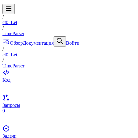
/
ct0_Let
/
TimeParser
Обзор
Документация
Войти
/
ct0_Let
/
TimeParser
Код
Запросы
0
Задачи