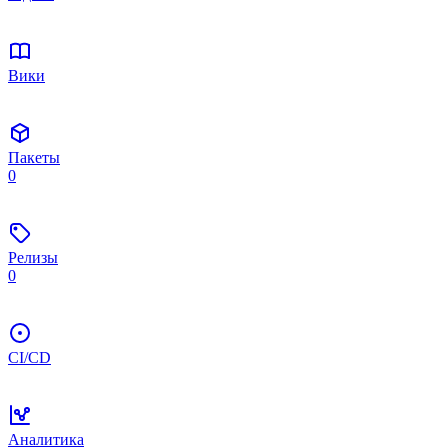
Вики
Пакеты
0
Релизы
0
CI/CD
Аналитика