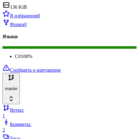
136 KiB
В избранном
0
Форки
0
Языки
C#
100
%
Сообщить о нарушении
master
Ветки:
1
Коммиты:
2
Теги: