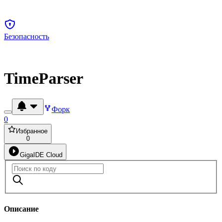
Безопасность
TimeParser
Форк
0
Избранное
0
GigaIDE Cloud
Описание