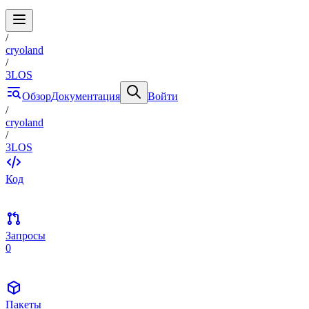
/
cryoland
/
3LOS
Обзор
Документация
Войти
/
cryoland
/
3LOS
Код
Запросы
0
Пакеты