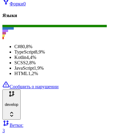
Форки
0
Языки
C#
80,8
%
TypeScript
8,9
%
Kotlin
4,4
%
SCSS
2,8
%
JavaScript
1,9
%
HTML
1,2
%
Сообщить о нарушении
develop
Ветки:
3