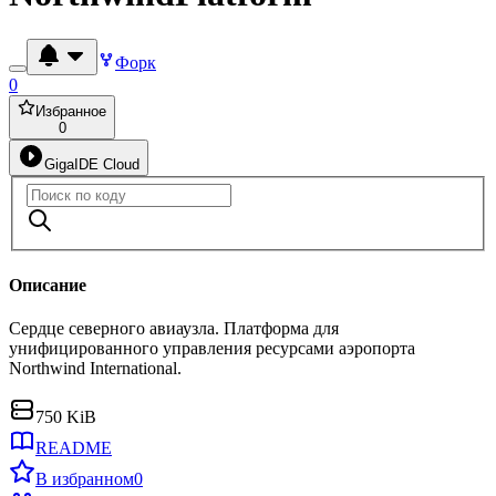
Форк
0
Избранное
0
GigaIDE Cloud
Описание
Сердце северного авиаузла. Платформа для
унифицированного управления ресурсами аэропорта
Northwind International.
750 KiB
README
В избранном
0