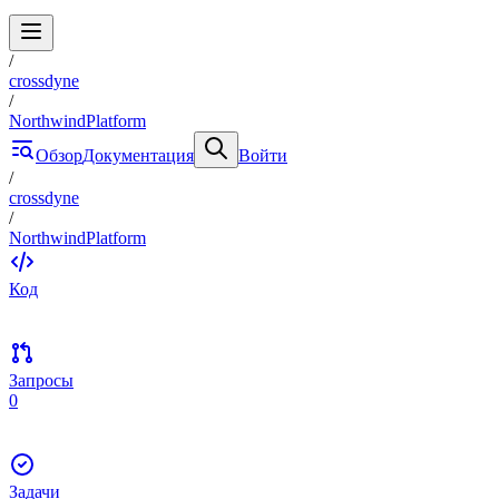
/
crossdyne
/
NorthwindPlatform
Обзор
Документация
Войти
/
crossdyne
/
NorthwindPlatform
Код
Запросы
0
Задачи