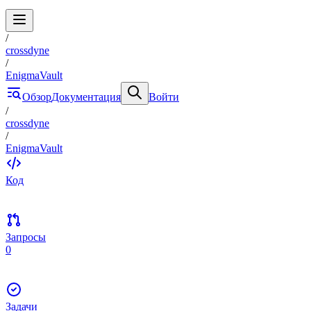
/
crossdyne
/
EnigmaVault
Обзор
Документация
Войти
/
crossdyne
/
EnigmaVault
Код
Запросы
0
Задачи