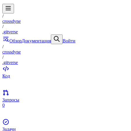
/
crossdyne
/
.gitverse
Обзор
Документация
Войти
/
crossdyne
/
.gitverse
Код
Запросы
0
Задачи