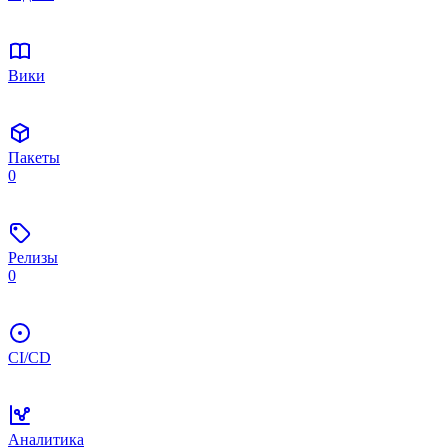
Вики
Пакеты
0
Релизы
0
CI/CD
Аналитика