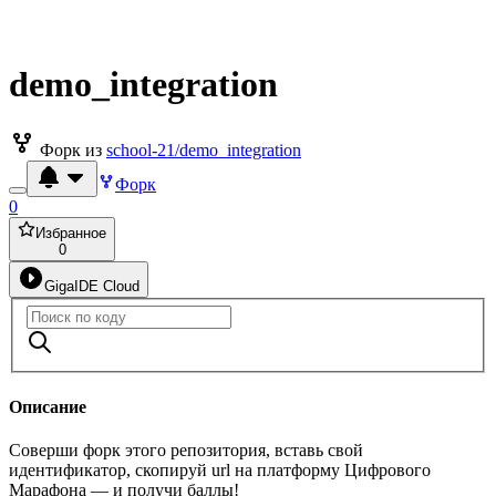
demo_integration
Форк из
school-21/demo_integration
Форк
0
Избранное
0
GigaIDE Cloud
Описание
Соверши форк этого репозитория, вставь свой
идентификатор, скопируй url на платформу Цифрового
Марафона — и получи баллы!