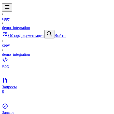
/
cppy
/
demo_integration
Обзор
Документация
Войти
/
cppy
/
demo_integration
Код
Запросы
0
Задачи