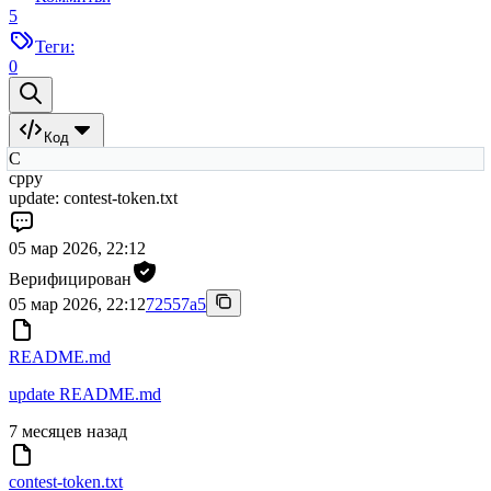
5
Теги:
0
Код
C
cppy
update: contest-token.txt
05 мар 2026, 22:12
Верифицирован
05 мар 2026, 22:12
72557a5
README.md
update README.md
7 месяцев назад
contest-token.txt