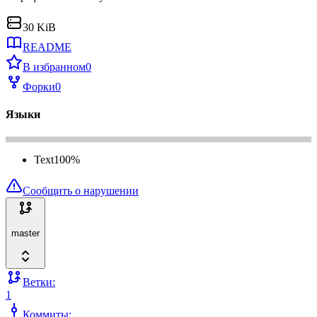
30 KiB
README
В избранном
0
Форки
0
Языки
Text
100
%
Сообщить о нарушении
master
Ветки:
1
Коммиты: