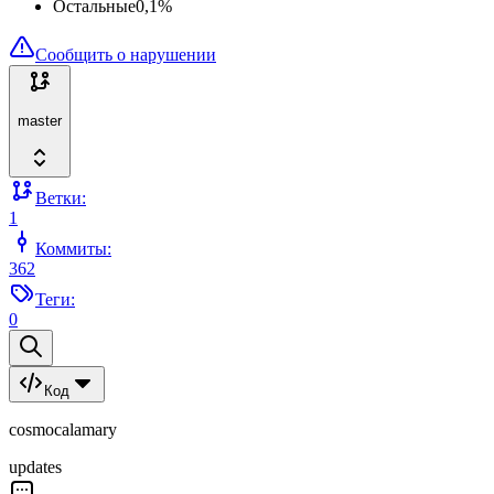
Остальные
0,1
%
Сообщить о нарушении
master
Ветки:
1
Коммиты:
362
Теги:
0
Код
cosmocalamary
updates