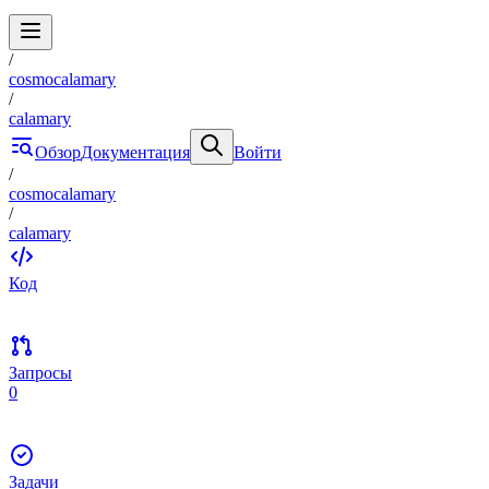
/
cosmocalamary
/
calamary
Обзор
Документация
Войти
/
cosmocalamary
/
calamary
Код
Запросы
0
Задачи