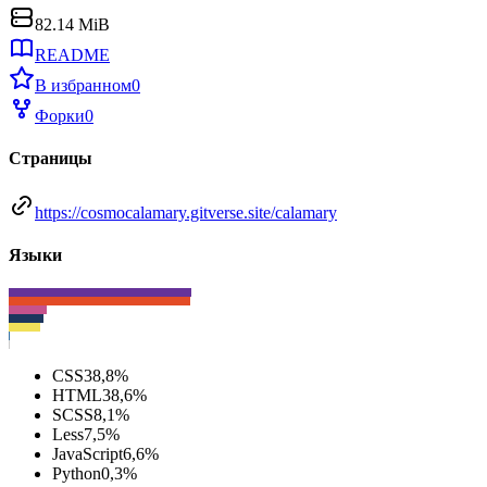
82.14 MiB
README
В избранном
0
Форки
0
Страницы
https://cosmocalamary.gitverse.site/calamary
Языки
CSS
38,8
%
HTML
38,6
%
SCSS
8,1
%
Less
7,5
%
JavaScript
6,6
%
Python
0,3
%