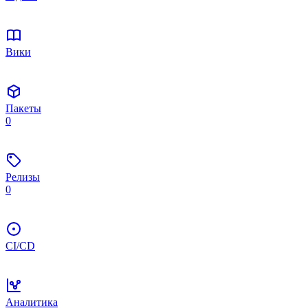
Вики
Пакеты
0
Релизы
0
CI/CD
Аналитика