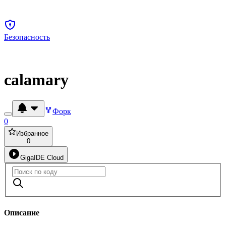
Безопасность
calamary
Форк
0
Избранное
0
GigaIDE Cloud
Описание