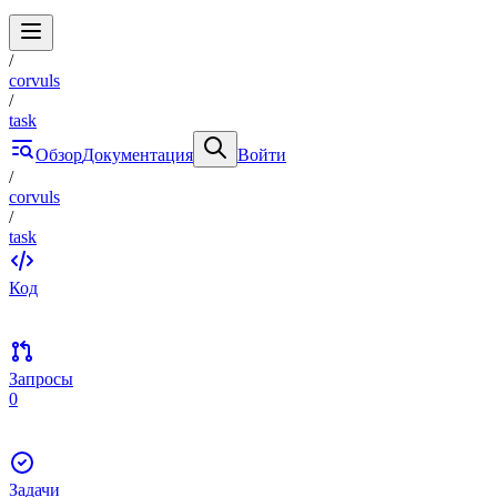
/
corvuls
/
task
Обзор
Документация
Войти
/
corvuls
/
task
Код
Запросы
0
Задачи