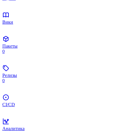
Вики
Пакеты
0
Релизы
0
CI/CD
Аналитика