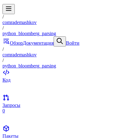
/
comrademashkov
/
python_bloomberg_parsing
Обзор
Документация
Войти
/
comrademashkov
/
python_bloomberg_parsing
Код
Запросы
0
Пакеты