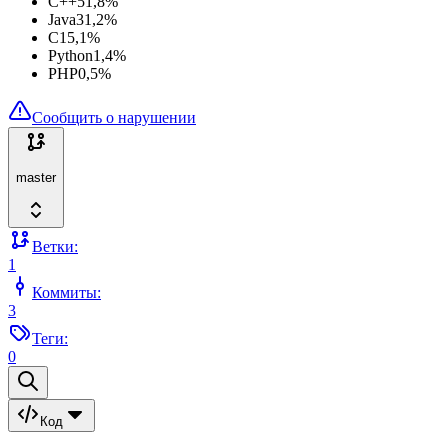
C++
51,8
%
Java
31,2
%
C
15,1
%
Python
1,4
%
PHP
0,5
%
Сообщить о нарушении
master
Ветки:
1
Коммиты:
3
Теги:
0
Код