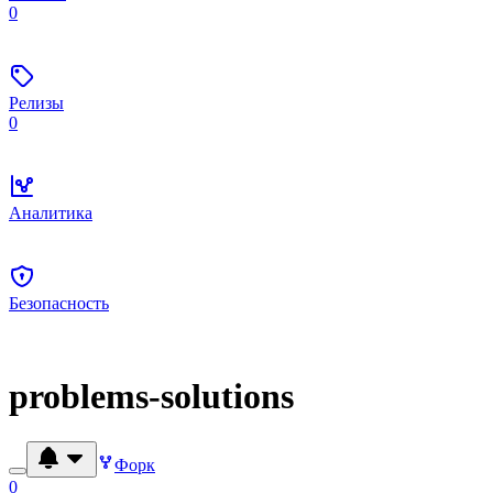
0
Релизы
0
Аналитика
Безопасность
problems-solutions
Форк
0