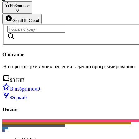
Избранное
0
GigaIDE Cloud
Описание
Это просто архив моих решений задач по программированию
93 KiB
В избранном
0
Форки
0
Языки