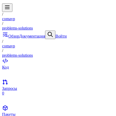
/
comavp
/
problems-solutions
Обзор
Документация
Войти
/
comavp
/
problems-solutions
Код
Запросы
0
Пакеты