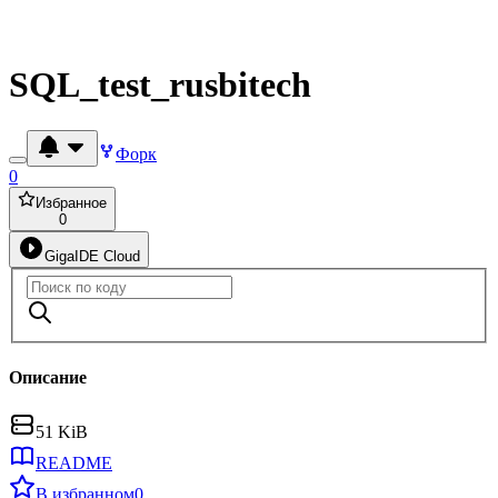
SQL_test_rusbitech
Форк
0
Избранное
0
GigaIDE Cloud
Описание
51 KiB
README
В избранном
0