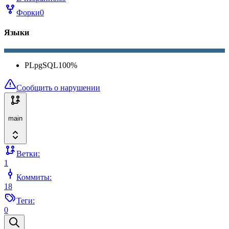
Форки
0
Языки
PLpgSQL
100
%
Сообщить о нарушении
main
Ветки:
1
Коммиты:
18
Теги:
0