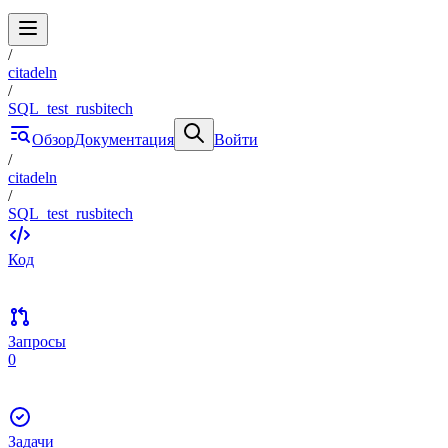
/
citadeln
/
SQL_test_rusbitech
Обзор
Документация
Войти
/
citadeln
/
SQL_test_rusbitech
Код
Запросы
0
Задачи