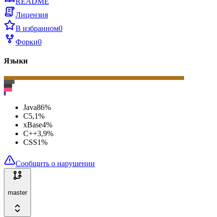
README
Лицензия
В избранном
0
Форки
0
Языки
Java
86
%
C
5,1
%
xBase
4
%
C++
3,9
%
CSS
1
%
Сообщить о нарушении
master