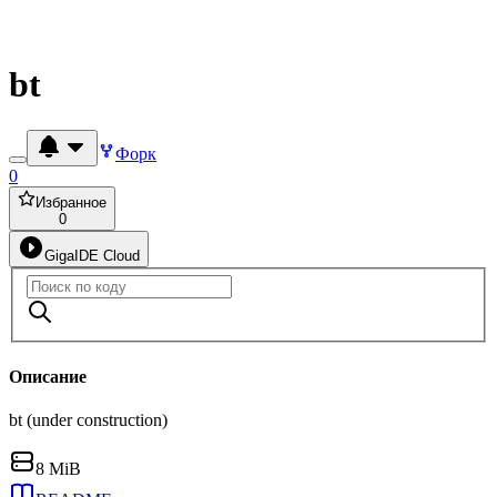
bt
Форк
0
Избранное
0
GigaIDE Cloud
Описание
bt (under construction)
8 MiB