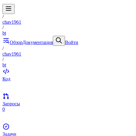
/
chav1961
/
bt
Обзор
Документация
Войти
/
chav1961
/
bt
Код
Запросы
0
Задачи