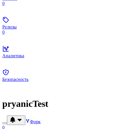
0
Релизы
0
Аналитика
Безопасность
pryanicTest
Форк
0