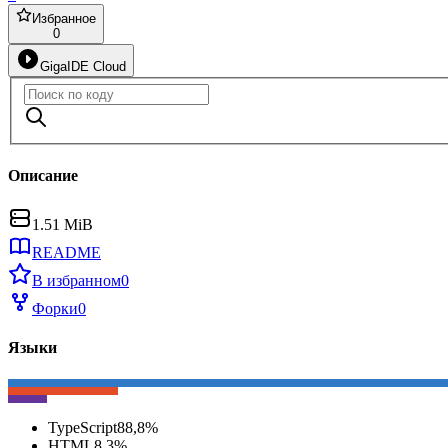
Избранное
0
GigaIDE Cloud
Описание
1.51 MiB
README
В избранном
0
Форки
0
Языки
TypeScript
88,8
%
HTML
8,3
%