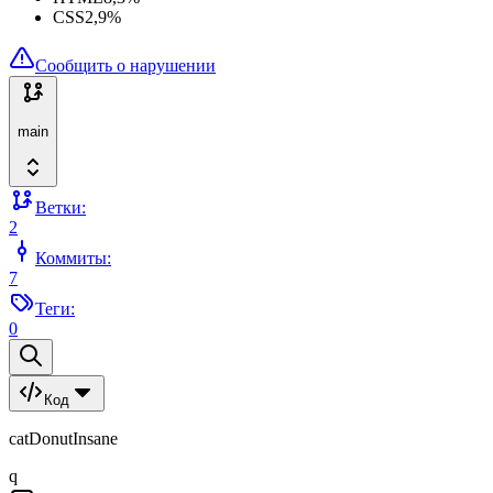
CSS
2,9
%
Сообщить о нарушении
main
Ветки:
2
Коммиты:
7
Теги:
0
Код
catDonutInsane
q