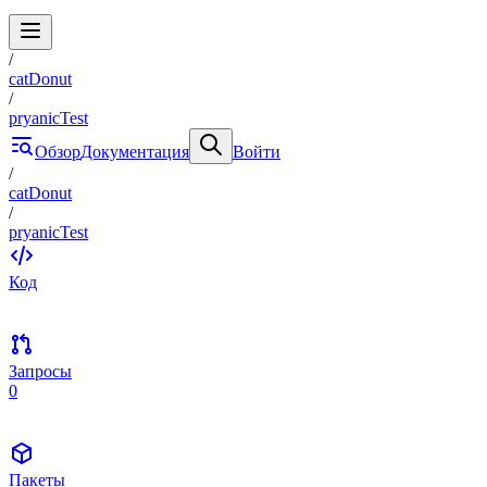
/
catDonut
/
pryanicTest
Обзор
Документация
Войти
/
catDonut
/
pryanicTest
Код
Запросы
0
Пакеты