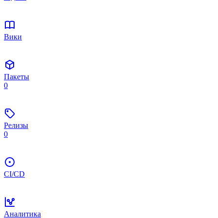
Вики
Пакеты
0
Релизы
0
CI/CD
Аналитика