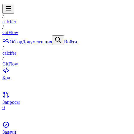
/
calcifer
/
GitFlow
Обзор
Документация
Войти
/
calcifer
/
GitFlow
Код
Запросы
0
Задачи