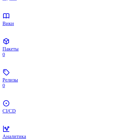
Вики
Пакеты
0
Релизы
0
CI/CD
Аналитика