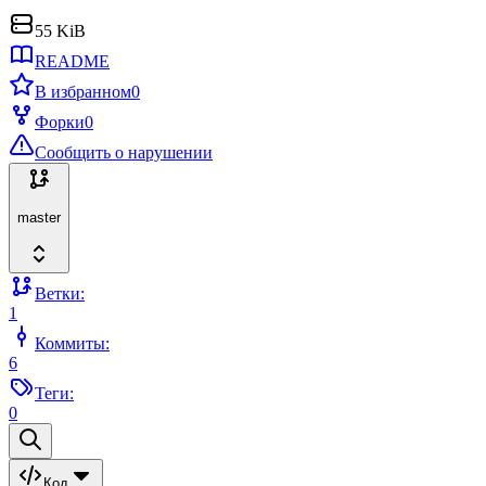
55 KiB
README
В избранном
0
Форки
0
Сообщить о нарушении
master
Ветки:
1
Коммиты:
6
Теги:
0
Код