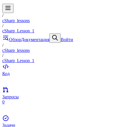
/
cSharp_lessons
/
cSharp_Lesson_1
Обзор
Документация
Войти
/
cSharp_lessons
/
cSharp_Lesson_1
Код
Запросы
0
Задачи