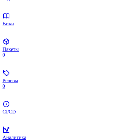
Вики
Пакеты
0
Релизы
0
CI/CD
Аналитика