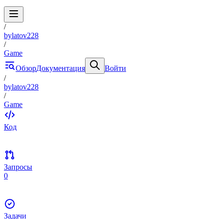
/
bylatov228
/
Game
Обзор
Документация
Войти
/
bylatov228
/
Game
Код
Запросы
0
Задачи