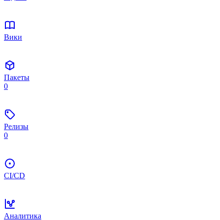
Вики
Пакеты
0
Релизы
0
CI/CD
Аналитика