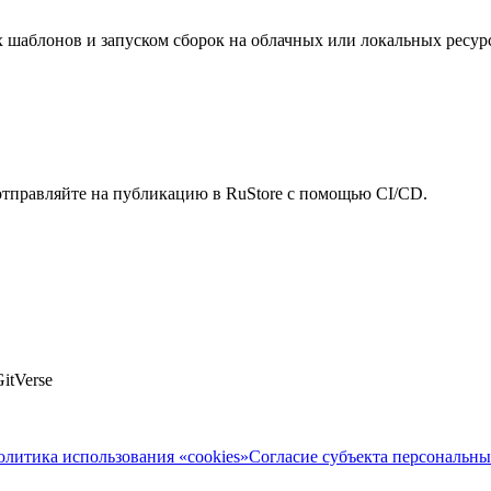
 шаблонов и запуском сборок на облачных или локальных ресурс
 отправляйте на публикацию в RuStore с помощью CI/CD.
itVerse
олитика использования «cookies»
Согласие субъекта персональн