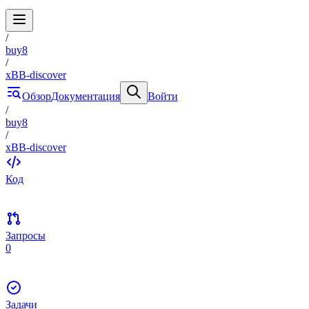
/
buy8
/
xBB-discover
Обзор
Документация
Войти
/
buy8
/
xBB-discover
Код
Запросы
0
Задачи