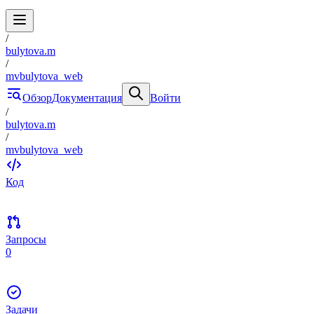
/
bulytova.m
/
mvbulytova_web
Обзор
Документация
Войти
/
bulytova.m
/
mvbulytova_web
Код
Запросы
0
Задачи