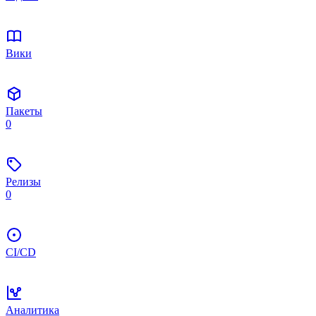
Вики
Пакеты
0
Релизы
0
CI/CD
Аналитика