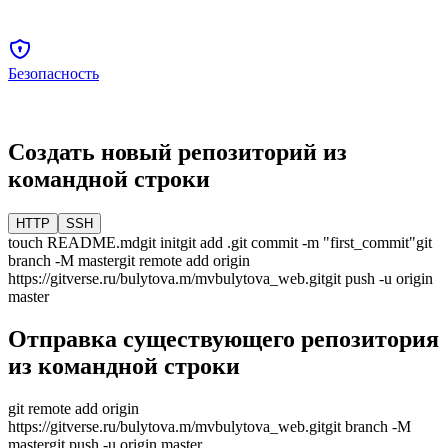
Безопасность
Создать новый репозиторий из
командной строки
HTTP
SSH
touch README.md
git init
git add .
git commit -m "first_commit"
git
branch -M
master
git remote add origin
https://gitverse.ru/bulytova.m/mvbulytova_web.git
git push -u origin
master
Отправка существующего репозитория
из командной строки
git remote add origin
https://gitverse.ru/bulytova.m/mvbulytova_web.git
git branch -M
master
git push -u origin
master