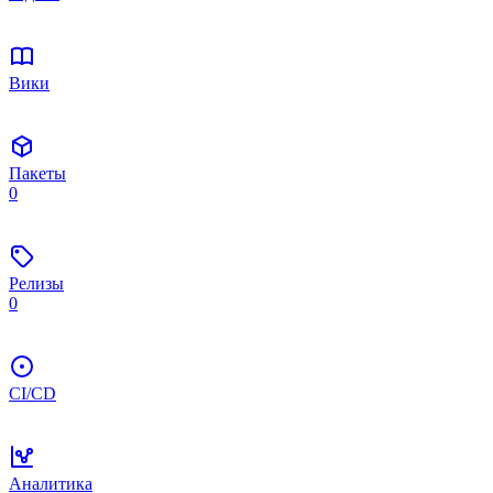
Вики
Пакеты
0
Релизы
0
CI/CD
Аналитика