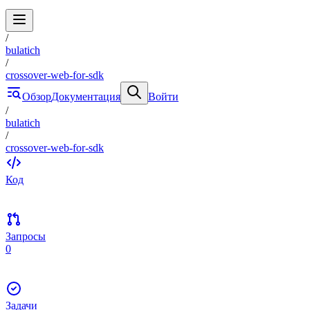
/
bulatich
/
crossover-web-for-sdk
Обзор
Документация
Войти
/
bulatich
/
crossover-web-for-sdk
Код
Запросы
0
Задачи