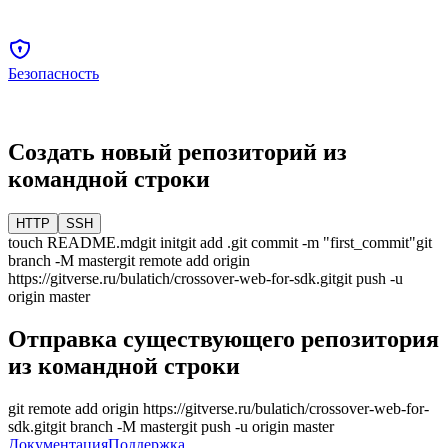
Безопасность
Создать новый репозиторий из
командной строки
HTTP
SSH
touch README.md
git init
git add .
git commit -m "first_commit"
git
branch -M
master
git remote add origin
https://gitverse.ru/bulatich/crossover-web-for-sdk.git
git push -u
origin
master
Отправка существующего репозитория
из командной строки
git remote add origin
https://gitverse.ru/bulatich/crossover-web-for-
sdk.git
git branch -M
master
git push -u origin
master
Документация
Поддержка