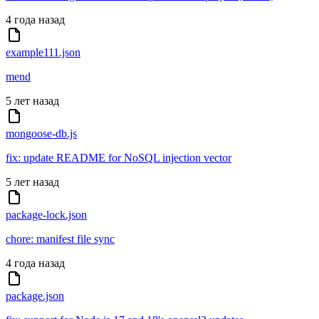
4 года назад
example111.json
mend
5 лет назад
mongoose-db.js
fix: update README for NoSQL injection vector
5 лет назад
package-lock.json
chore: manifest file sync
4 года назад
package.json