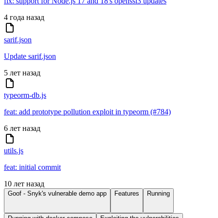
fix: support for Node.js 17 and 18's openssl3 updates
4 года назад
sarif.json
Update sarif.json
5 лет назад
typeorm-db.js
feat: add prototype pollution exploit in typeorm (#784)
6 лет назад
utils.js
feat: initial commit
10 лет назад
Goof - Snyk's vulnerable demo app
Features
Running