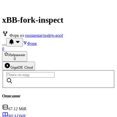
xBB-fork-inspect
Форк из
russianstar/nodejs-goof
Форк
0
Избранное
0
GigaIDE Cloud
Описание
67.12 MiB
README