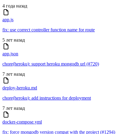
4 года назад
app.js
fix: use correct controller function name for route
5 лет назад
app.json
chore(heroku): support heroku mongodb url (#720)
7 лет назад
deploy-heroku.md
chore(heroku): add instructions for deployment
7 лет назад
docker-compose.yml
fix: force mongodb version compat with the project (#1294)