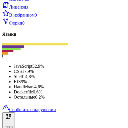
Лицензия
В избранном
0
Форки
0
Языки
JavaScript
52,9
%
CSS
17,9
%
Shell
14,8
%
EJS
9
%
Handlebars
4,6
%
Dockerfile
0,6
%
Остальные
0,2
%
Сообщить о нарушении
main