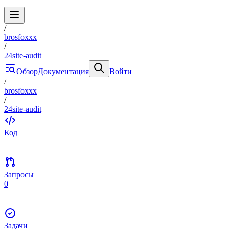
/
brosfoxxx
/
24site-audit
Обзор
Документация
Войти
/
brosfoxxx
/
24site-audit
Код
Запросы
0
Задачи