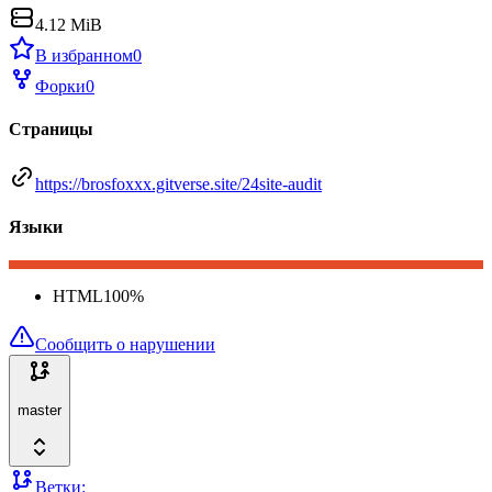
4.12 MiB
В избранном
0
Форки
0
Страницы
https://brosfoxxx.gitverse.site/24site-audit
Языки
HTML
100
%
Сообщить о нарушении
master
Ветки: