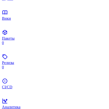
Вики
Пакеты
0
Релизы
0
CI/CD
Аналитика