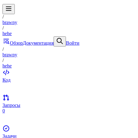
/
brawny
/
hehe
Обзор
Документация
Войти
/
brawny
/
hehe
Код
Запросы
0
Задачи