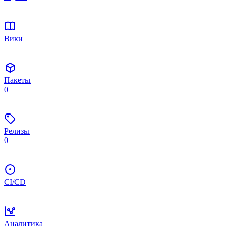
Вики
Пакеты
0
Релизы
0
CI/CD
Аналитика