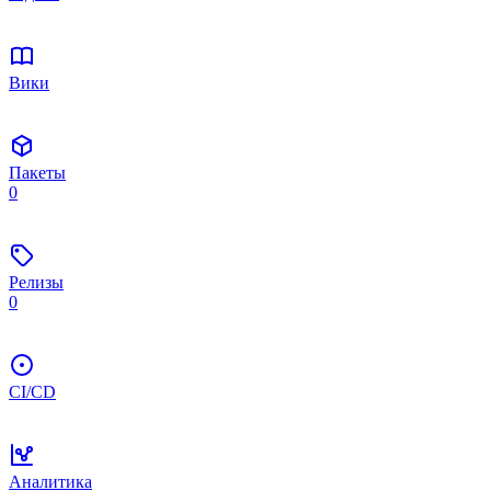
Вики
Пакеты
0
Релизы
0
CI/CD
Аналитика