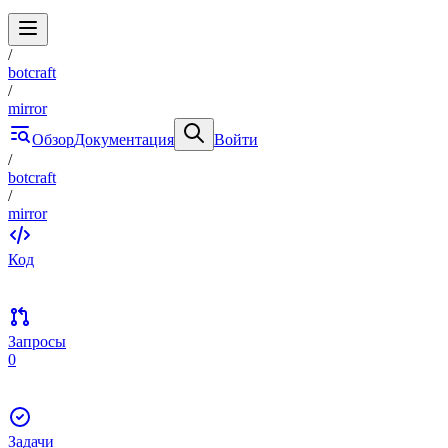
/
botcraft
/
mirror
Обзор
Документация
Войти
/
botcraft
/
mirror
Код
Запросы
0
Задачи