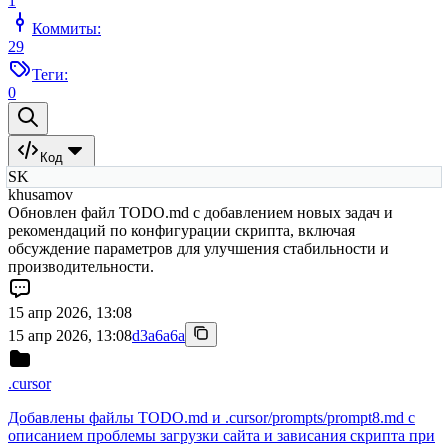
1
Коммиты:
29
Теги:
0
Код
SK
khusamov
Обновлен файл TODO.md с добавлением новых задач и
рекомендаций по конфигурации скрипта, включая
обсуждение параметров для улучшения стабильности и
производительности.
15 апр 2026, 13:08
15 апр 2026, 13:08
d3a6a6a
.cursor
Добавлены файлы TODO.md и .cursor/prompts/prompt8.md с
описанием проблемы загрузки сайта и зависания скрипта при