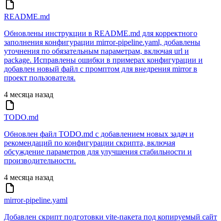
README.md
Обновлены инструкции в README.md для корректного
заполнения конфигурации mirror-pipeline.yaml, добавлены
уточнения по обязательным параметрам, включая url и
package. Исправлены ошибки в примерах конфигурации и
добавлен новый файл с промптом для внедрения mirror в
проект пользователя.
4 месяца назад
TODO.md
Обновлен файл TODO.md с добавлением новых задач и
рекомендаций по конфигурации скрипта, включая
обсуждение параметров для улучшения стабильности и
производительности.
4 месяца назад
mirror-pipeline.yaml
Добавлен скрипт подготовки vite-пакета под копируемый сайт