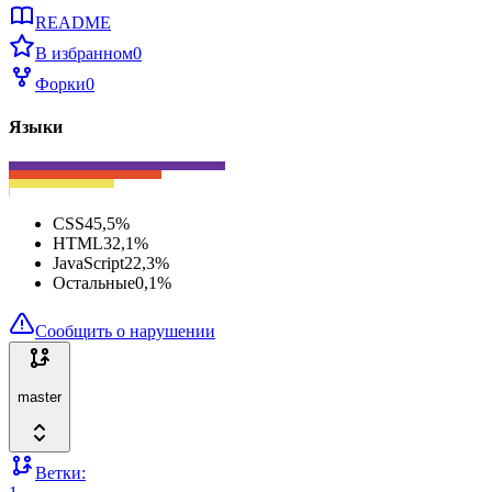
README
В избранном
0
Форки
0
Языки
CSS
45,5
%
HTML
32,1
%
JavaScript
22,3
%
Остальные
0,1
%
Сообщить о нарушении
master
Ветки: